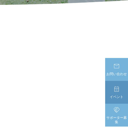

お問い合わせ

イベント

サポーター募
集