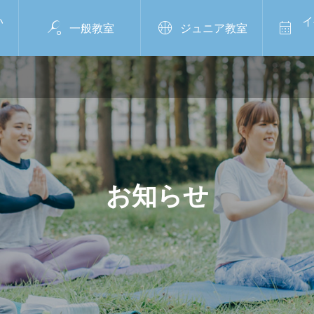
い
イ



一般教室
ジュニア教室
お知らせ