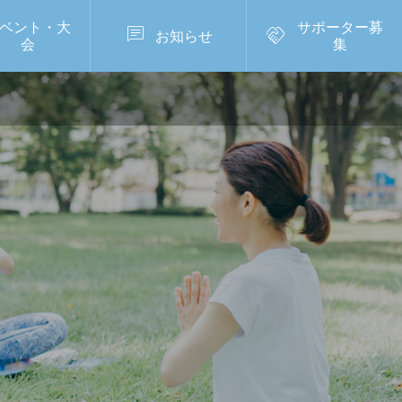
ベント・大
サポーター募


お知らせ
会
集