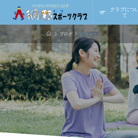
クラブにつ

て



ブログ
お知らせ